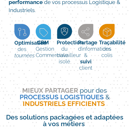
performance
de vos processus Logistique &
Industriels.
CRM
Protection
Partage
Traçabilité
Optimisation
Gestion
du
d’informations
des
des
Commerciale
travailleur
&
colis
tournées
isolé
suivi
client
MIEUX PARTAGER
pour des
PROCESSUS LOGISTIQUES
&
INDUSTRIELS EFFICIENTS
Des solutions packagées et adaptées
à vos métiers