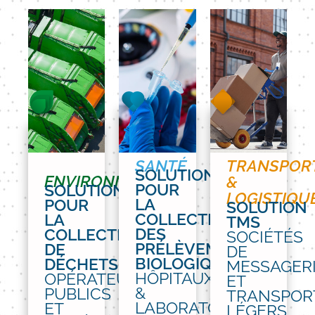
SANTÉ
TRANSPOR
SOLUTION
ENVIRONNEMENT
&
POUR
SOLUTION
LOGISTIQU
LA
POUR
SOLUTION
COLLECTE
LA
TMS​
DES
COLLECTE
SOCIÉTÉS
PRÉLÈVEMENTS
DE
DE
BIOLOGIQUES
DÉCHETS
MESSAGER
HÔPITAUX​
OPÉRATEURS
​ ET
& ​
PUBLICS
TRANSPOR
LABORATOIRES​
ET
LÉGERS​