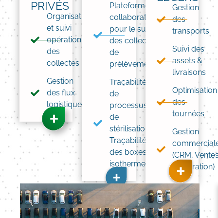
PRIVÉS
Plateforme
Gestion
Organisation
collaborative
des
et suivi
pour le suivi
transports​
opérationnel
des collectes
Suivi des
des
de
assets &
collectes​
prélèvements​
livraisons
Gestion
Traçabilité
Optimisation
des flux
de
des
logistiques​
processus
tournées
de
stérilisation,
Gestion
Traçabilité
commercia
des boxes
(CRM, Ventes
isothermes​
Facturation)​