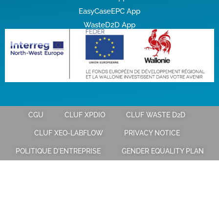
EasyCaseEPC App
WasteD2D App
CGU
CLUF XPDIO
CLUF WASTE D2D
CLUF XEO-LABFLOW
PRIVACY NOTICE
POLITIQUE D'ENTREPRISE
GENDER EQUALITY PLAN