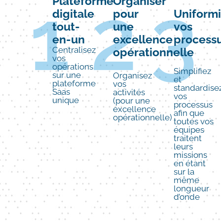
1
2
3
Plateforme
Organiser
digitale
pour
Uniform
tout-
une
vos
en-un
excellence
process
Centralisez
opérationnelle
vos
opérations
Simplifiez
sur une
Organisez
et
plateforme
vos
standardise
Saas
activités
vos
unique
(pour une
processus
excellence
afin que
opérationnelle)
toutes vos
équipes
traitent
leurs
missions
en étant
sur la
même
longueur
d’onde