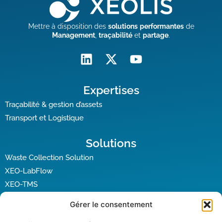
Mettre à disposition des
solutions
performantes
de
Management
,
traçabilité
et
partage
.
Expertises
Traçabilité & gestion d’assets
Transport et Logistique
Solutions
Waste Collection Solution
XEO-LabFlow
XEO-TMS
Gérer le consentement
Mobile app
XPdio App