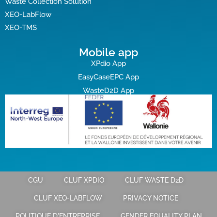
Waste Collection Solution
XEO-LabFlow
XEO-TMS
Mobile app
XPdio App
EasyCaseEPC App
WasteD2D App
CGU
CLUF XPDIO
CLUF WASTE D2D
CLUF XEO-LABFLOW
PRIVACY NOTICE
POLITIQUE D'ENTREPRISE
GENDER EQUALITY PLAN