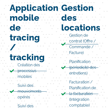
Application
Gestion
mobile
des
de
locations
tracing
Gestion de
contrat (Offre /
/
Commande /
Facture)
tracking
Planification
Création des
(périodicité des
processus
entretiens)
mobiles
Facturation /
Suivi des
Planification de
mouvements
la facturation
opérés
(Intégration
comptable)
Suivi des