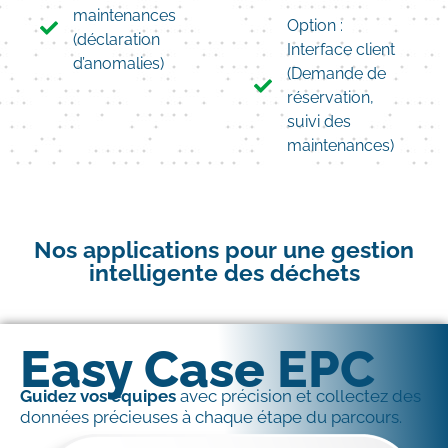
maintenances
Option :
(déclaration
Interface client
d’anomalies)
(Demande de
réservation,
suivi des
maintenances)
Nos applications pour une gestion
intelligente des déchets
Easy Case EPC
Guidez vos équipes
avec précision et collectez des
données précieuses à chaque étape du parcours.