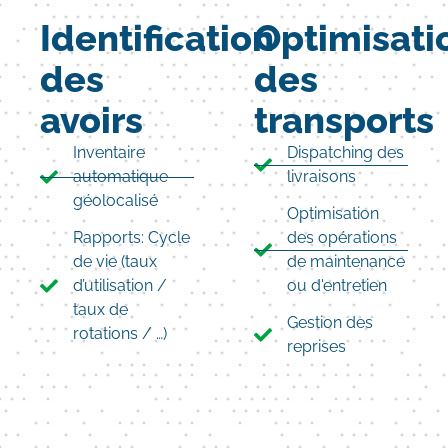
Identification
Optimisati
des
des
avoirs
transports
Inventaire
Dispatching des
automatique
livraisons
géolocalisé
Optimisation
Rapports: Cycle
des opérations
de vie (taux
de maintenance
d’utilisation /
ou d'entretien
taux de
Gestion des
rotations / …)
reprises