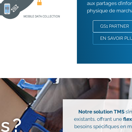
aux partages d’infor
physique de march
GS1 PARTNER
EN SAVOIR PL
Notre solution TMS
s’i
s ?
existants, offrant une
flex
besoins spécifiques en 