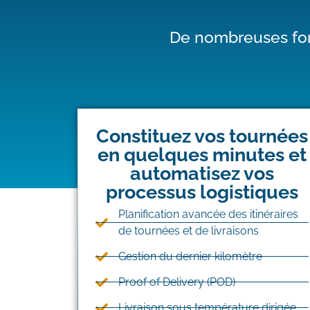
De
nombreuses
fo
Constituez vos tournées
en quelques minutes et
automatisez vos
processus logistiques
Planification avancée des itinéraires
de tournées et de livraisons
Gestion du dernier kilomètre
Proof of Delivery (POD)
Livraison sous température dirigée