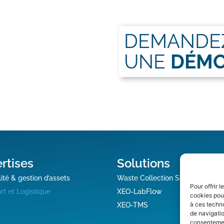
DEMANDE
UNE
DÉM
rtises
Solutions
ité & gestion d’assets
Waste Collection Solution
Pour offrir 
rt et Logistique
XEO-LabFlow
cookies pour
à ces techn
XEO-TMS
de navigatio
consentement