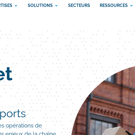
RTISES
SOLUTIONS
SECTEURS
RESSOURCES
et
sports
s opérations de
es enjeux de la chaîne