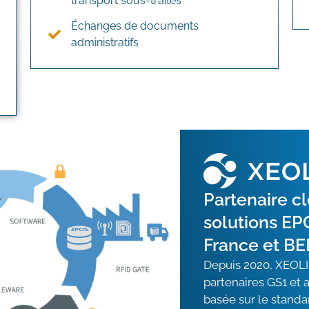
transport sous-traités
Échanges de documents
administratifs
Partenaire c
solutions EP
France et B
Depuis 2020, XEOLI
partenaires GS1 et a
basée sur le stand