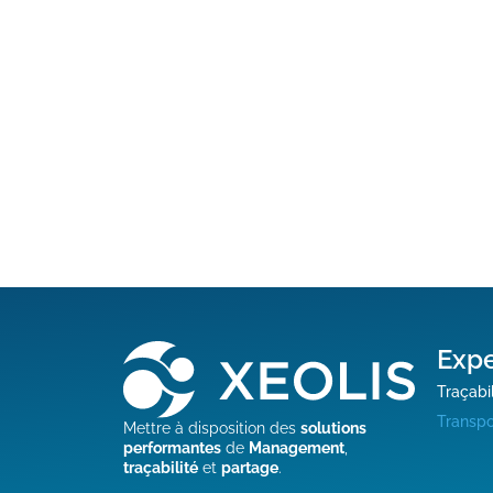
Expe
Traçabil
Transpo
Mettre à disposition des
solutions
performantes
de
Management
,
traçabilité
et
partage
.