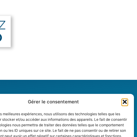
Z
O
Mobile app
Gérer le consentement
XPdio App
les meilleures expériences, nous utilisons des technologies telles que les
EasyCaseEPC App
 stocker et/ou accéder aux informations des appareils. Le fait de consentir
WasteD2D App
ologies nous permettra de traiter des données telles que le comportement
n ou les ID uniques sur ce site. Le fait de ne pas consentir ou de retirer son
 peut avoir un effet négatif sur certaines caractéristiques et fonctions.