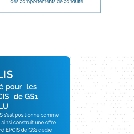
des comportements de conduite
lé pour les
CIS de GS1
ELU
S s’est positionné comme
 ainsi construit une offre
ard EPCIS de GS1 dédié