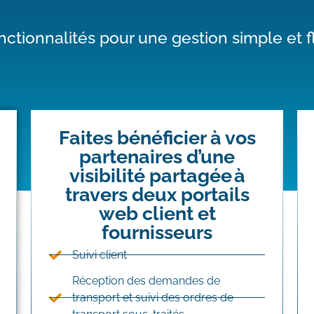
nctionnalités
p
our une
gestion
simple et f
Faites bénéficier à vos
partenaires d’une
visibilité partagée à
travers deux portails
web client et
fournisseurs
Suivi client
Réception des demandes de
transport et suivi des ordres de