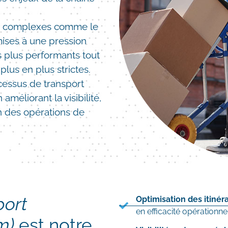
us complexes comme le
mises à une pression
s plus performants tout
lus en plus strictes.
ocessus de transport
méliorant la visibilité,
on des opérations de
port
Optimisation des itinéra
en efficacité opérationnel
m)
est notre