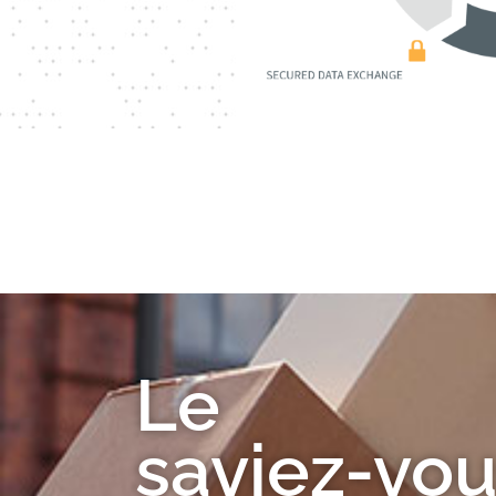
Le
saviez-vou