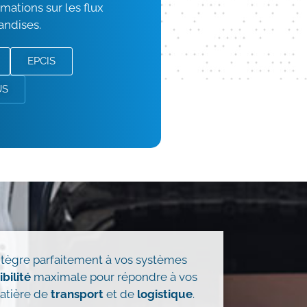
mations sur les flux
andises.
EPCIS
US
ntègre parfaitement à vos systèmes
ibilité
maximale pour répondre à vos
matière de
transport
et de
logistique
.