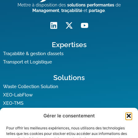
Mettre à disposition des
solutions
performantes
de
Management
,
traçabilité
et
partage
.
Expertises
Traçabilité & gestion d’assets
Transport et Logistique
Solutions
Waste Collection Solution
XEO-LabFlow
XEO-TMS
Gérer le consentement
Mobile app
XPdio App
Pour offrir les meilleures expériences, nous utilisons des technologies
telles que les cookies pour stocker et/ou accéder aux informations des
EasyCaseEPC App