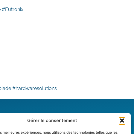
e #Eutronix
blade #hardwaresolutions
Mobile app
Gérer le consentement
XPdio App
les meilleures expériences, nous utilisons des technologies telles que les