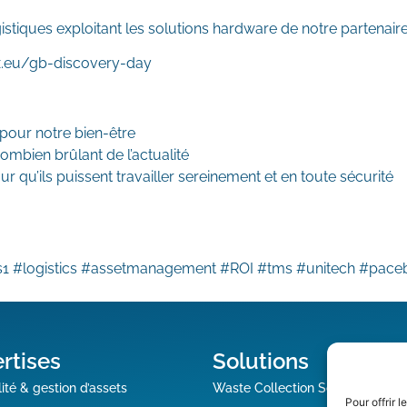
gistiques exploitant les solutions hardware de notre partenair
nix.eu/gb-discovery-day
pour notre bien-être
combien brûlant de l’actualité
r qu’ils puissent travailler sereinement et en toute sécurité
gs1 #logistics #assetmanagement #ROI #tms #unitech #pace
rtises
Solutions
ité & gestion d’assets
Waste Collection Solution
Pour offrir 